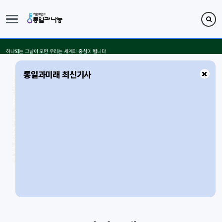
통일과나눔
후손에게 줄 수 있는 가장 큰 선물은 통일 -이준용 DL그룹 명예회장
1945~2025 광복 80년 분단 80년, 진정한 광복은 통일입니다
통일은 먼 꿈이 아닙니다. 어느 날 축복으로 다가옵니다
하나되는 그날이 오면 우리는 세계의 중심이 됩니다
통일과미래 최신기사
3
/
3