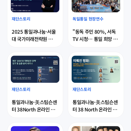
재단스토리
독일통일 현장연수
2025 통일과나눔-서울
"동독 주민 80%, 서독 
대 국가미래전략원 
TV 시청… 통일 희망 버
Gérard Roland 교수 
리지 말아야"
특별강연 (8/19 화)
재단스토리
재단스토리
통일과나눔-美스팀슨센
통일과나눔-美스팀슨센
터 38North 온라인 공
터 38 North 온라인 비
개 세미나 '북한 '20X10 
공개 세미나 '미뤄진 평
지방발전 정책' 연구 및 
화: 북아일랜드·키프로