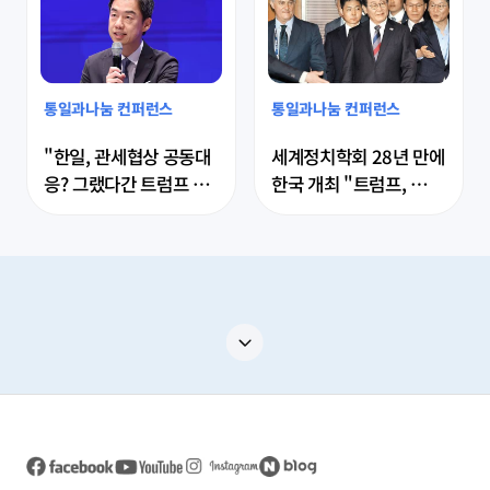
심층 분석 세미나' 
스·한반도의 분쟁 사례 
8/5(화)
비교와 한반도의 평화 모
색' 7/30(수)
통일과나눔 컨퍼런스
통일과나눔 컨퍼런스
"한일, 관세협상 공동대
세계정치학회 28년 만에 
응? 그랬다간 트럼프 더 
한국 개최 "트럼프, 美의 
자극할 것"
동맹·무역 질서 파괴"