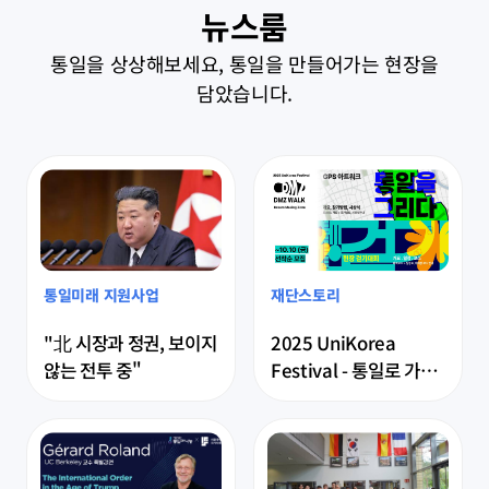
뉴스룸
통일을 상상해보세요, 통일을 만들어가는 현장을
담았습니다.
통일미래 지원사업
재단스토리
"北 시장과 정권, 보이지 
2025 UniKorea 
않는 전투 중"
Festival - 통일로 가자! 
DMZ(Dream Making 
Zone)  걷기대회 
(~10.10 금/ 선착순 모
집)